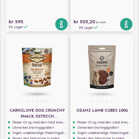
kr 595
kr 503,20
kr 629
På Lager
På Lager
CARNILOVE DOG CRUNCHY
OZAMI LAMB CUBES 100G
SNACK OSTRICH
BLACKBERRIES 200G
Passer til og med den mest kresne hunden
Passer til og med den mest kresne hunden
Utmerket treningsgodteri
Utmerket treningsgodteri
Ingen unødvendige tilsetningsstoffer
Ingen unødvendige tilsetningsstoffer
Passer den følsomme hunden
Passer den følsomme hunden