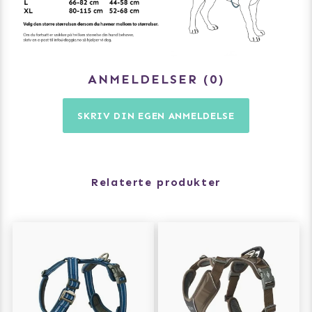
Fire justeringspunkter for optimal tilpasning til den
enkelte hund
Blød åndbar polstring omkring bryst, ryg og mave for
komfortabel daglig anvendelse
ANMELDELSER
0
Ergonomisk design skånsom for hundens ryg og nakke
regioner
SKRIV DIN EGEN ANMELDELSE
Easy-Grab håndtag på ryggen for hurtig kontrol.
To line fastgørelsesmuligheder – én centralt på ryggen
Relaterte produkter
og én på brystet
Effektiv 3M™ refleks-trim for øget synlighed i de mørke
timer
Aluminiums hardware – intet på selen kan ruste
Separat befæstelse til hundetegn