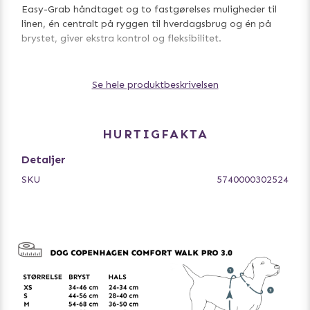
Easy-Grab håndtaget og to fastgørelses muligheder til
linen, én centralt på ryggen til hverdagsbrug og én på
brystet, giver ekstra kontrol og fleksibilitet.
Se hele produktbeskrivelsen
Hvad er nyt 2024:
Nyt Oxford polyester skalstof og
polyester webbing for at modstå falmning (OEKO-TEX®
STANDARD 100 certificeret) / Opdateret polstring for
forbedret komfort / Opdaterede Duraflex™ spænder i
HURTIGFAKTA
POM-materiale / Opdateret størrelser med øget overlap.
Detaljer
SKU
5740000302524
Prøv vores matchende liner og halsbånd for det
komplette sæt!
Komfortabel hverdagssele der er let at indstille og
tage på hunden