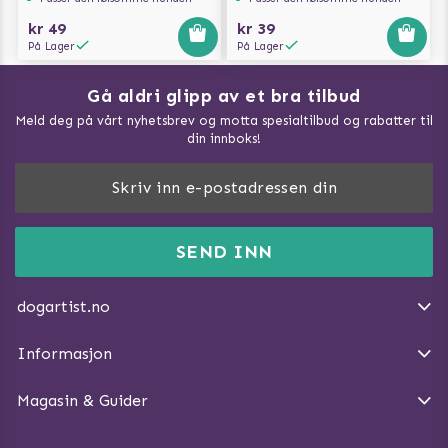
kr 49
kr 39
På Lager
På Lager
Gå aldri glipp av et bra tilbud
Meld deg på vårt nyhetsbrev og motta spesialtilbud og rabatter til
din innboks!
Doggie Magasin - Vis alle artilker
Slik måler du din hund
FAQ / Kundeservice
SEND INN
Hva kan hunder spise?
Dogartist.no eies og driftes av Purefun Org. nr: 918582711
Om oss
Beskytt hunden mot flått
dogartist.no
E-post: info@doggie.no
Kjøpsvilkår
Slik gjør du turen morsommere
Informasjon
Angre avtalen
Introduser katt og hund for hverandre
Magasin & Guider
Tren Nose Work hjemme