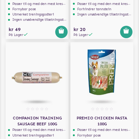
RASPBERRY 200G
Passer til og med den mest kresne hunden
Passer til og med den mest kresne hunden
Fornybar pose
Forhindrer tannstein
Utmerket treningsgodteri
Ingen unødvendige tilsetningsstoffer
Ingen unødvendige tilsetningsstoffer
kr 49
kr 20
På Lager
På Lager
COMPANION TRAINING
PREMIO CHICKEN PASTA
SAUSAGE BEEF 100G
100G
Passer til og med den mest kresne hunden
Passer til og med den mest kresne hunden
Utmerket treningsgodteri
Fornybar pose