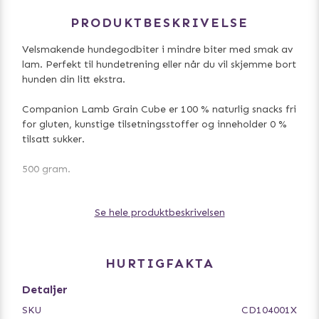
PRODUKTBESKRIVELSE
Velsmakende hundegodbiter i mindre biter med smak av
lam. Perfekt til hundetrening eller når du vil skjemme bort
hunden din litt ekstra.
Companion Lamb Grain Cube er 100 % naturlig snacks fri
for gluten, kunstige tilsetningsstoffer og inneholder 0 %
tilsatt sukker.
500 gram.
Ingredienser: Lam 73,7 %, vegetabilsk protein 10 %,
Se hele produktbeskrivelsen
potetstivelse 8 %, vegetabilsk glyserin 6 %, sorbitol 2 %,
salt 0,3 %
HURTIGFAKTA
Detaljer
SKU
CD104001X