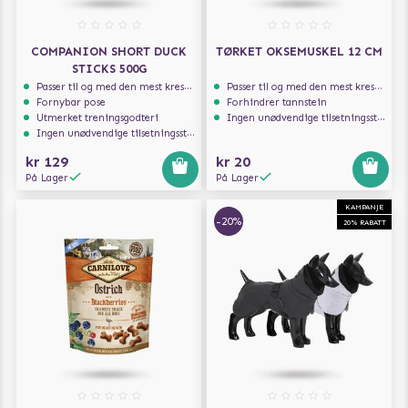
COMPANION SHORT DUCK
TØRKET OKSEMUSKEL 12 CM
STICKS 500G
Passer til og med den mest kresne hunden
Passer til og med den mest kresne hunden
Fornybar pose
Forhindrer tannstein
Utmerket treningsgodteri
Ingen unødvendige tilsetningsstoffer
Ingen unødvendige tilsetningsstoffer
kr 129
kr 20
På Lager
På Lager
KAMPANJE
-20%
20% RABATT