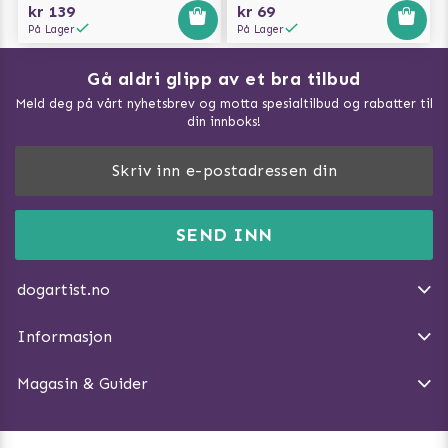
kr 139
kr 69
På Lager
På Lager
Gå aldri glipp av et bra tilbud
Meld deg på vårt nyhetsbrev og motta spesialtilbud og rabatter til
din innboks!
Doggie Magasin - Vis alle artilker
Slik måler du din hund
FAQ / Kundeservice
SEND INN
Hva kan hunder spise?
Dogartist.no eies og driftes av Purefun Org. nr: 918582711
Om oss
Beskytt hunden mot flått
dogartist.no
E-post: info@doggie.no
Kjøpsvilkår
Slik gjør du turen morsommere
Informasjon
Angre avtalen
Introduser katt og hund for hverandre
Magasin & Guider
Tren Nose Work hjemme