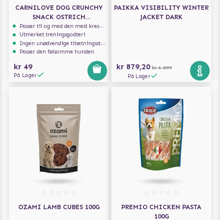
CARNILOVE DOG CRUNCHY
PAIKKA VISIBILITY WINTER
SNACK OSTRICH
JACKET DARK
BLACKBERRIES 200G
Passer til og med den mest kresne hunden
Utmerket treningsgodteri
Ingen unødvendige tilsetningsstoffer
Passer den følsomme hunden
kr 49
kr 879,20
kr 1 099
På Lager
På Lager
OZAMI LAMB CUBES 100G
PREMIO CHICKEN PASTA
100G