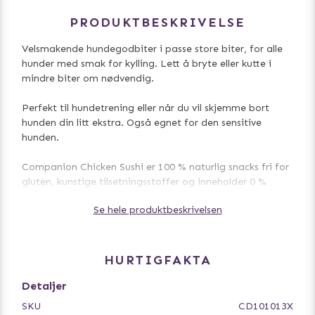
PRODUKTBESKRIVELSE
Velsmakende hundegodbiter i passe store biter, for alle
hunder med smak for kylling. Lett å bryte eller kutte i
mindre biter om nødvendig.
Perfekt til hundetrening eller når du vil skjemme bort
hunden din litt ekstra. Også egnet for den sensitive
hunden.
Companion Chicken Sushi er 100 % naturlig snacks fri for
gluten, kunstige tilsetningsstoffer og inneholder 0 %
tilsatt sukker.
Se hele produktbeskrivelsen
500 g.
Innhold: 58,8 % kylling, 10 % torsk, 10 % vegetabilsk
HURTIGFAKTA
protein, 8 % potetstivelse, 5 % ertestivelse, 5 %
vegetabilsk glyserin, 3 % sorbitol, 0,2 % salt.
Detaljer
SKU
CD101013X