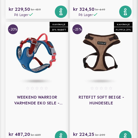
kr 229,50
kr 324,50
kr 459
kr 649
På Lager
På Lager
KAMPANJE
KAMPANJE
-20%
-25%
20% RABATT
PUPPIA 25%
WEEKEND WARRIOR
RITEFIT SOFT BEIGE -
VARMENDE EKO SELE -
HUNDESELE
BLÅBÆR
kr 487,20
kr 224,25
kr 609
kr 299