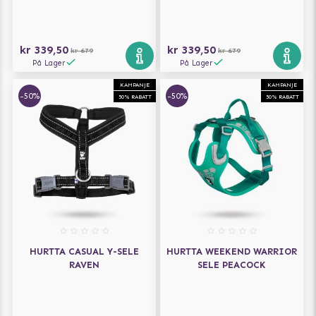
kr 339,50
kr 339,50
kr 679
kr 679
På Lager
På Lager
KAMPANJE
KAMPANJE
-50%
-50%
50% RABATT
50% RABATT
HURTTA CASUAL Y-SELE
HURTTA WEEKEND WARRIOR
RAVEN
SELE PEACOCK