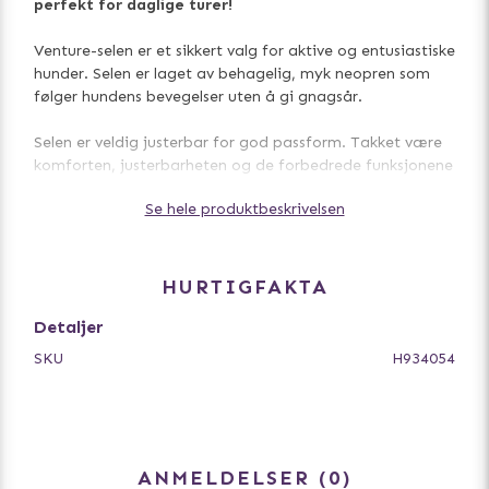
perfekt for daglige turer!
Venture-selen er et sikkert valg for aktive og entusiastiske
hunder. Selen er laget av behagelig, myk neopren som
følger hundens bevegelser uten å gi gnagsår.
Selen er veldig justerbar for god passform. Takket være
komforten, justerbarheten og de forbedrede funksjonene
har Hurtta Venture No-Pull alt som både hunder og
Se hele produktbeskrivelsen
hundeeiere ønsker og trenger i en sele - og mye mer.
Selens ryggdel har et håndtak som forbedrer kontrollen
over hunden i utfordrende situasjoner. På innsiden av
HURTIGFAKTA
selen er det plass til eierens kontaktinformasjon.
Detaljer
• Slitesterkt materiale
SKU
H934054
• 3M-reflekser
• Metalldeler i rustfritt stål
• Slitesterkt håndtak
• Justerbar
• To kobbelfester
ANMELDELSER
0