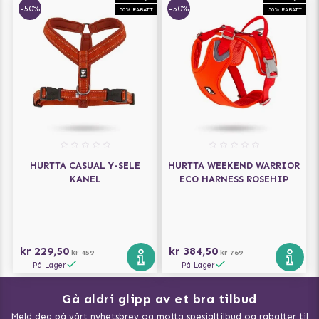
-50%
-50%
50% RABATT
50% RABATT
HURTTA CASUAL Y-SELE
HURTTA WEEKEND WARRIOR
KANEL
ECO HARNESS ROSEHIP
kr 229,50
kr 384,50
kr 459
kr 769
På Lager
På Lager
Gå aldri glipp av et bra tilbud
Meld deg på vårt nyhetsbrev og motta spesialtilbud og rabatter til