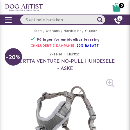
0
Start
Utendørs
Hundeseler
Y-seler
På lager for umiddelbar levering
INKLUDERT I KAMPANJE :
20% RABATT
Y-seler
-
Hurtta
-20%
HURTTA VENTURE NO-PULL HUNDESELE
- ASKE