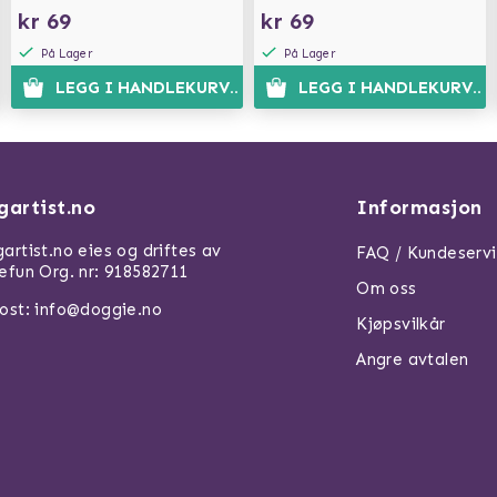
kr 69
kr 69
På Lager
På Lager
N
LEGG I HANDLEKURVEN
LEGG I HANDLEKURVEN
gartist.no
Informasjon
artist.no eies og driftes av
FAQ / Kundeserv
efun Org. nr: 918582711
Om oss
ost: info@doggie.no
Kjøpsvilkår
Angre avtalen