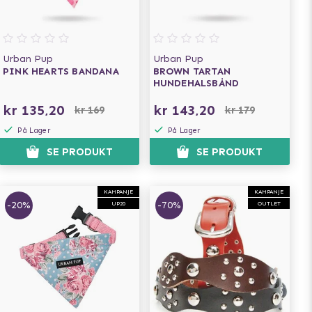
Urban Pup
Urban Pup
PINK HEARTS BANDANA
BROWN TARTAN
HUNDEHALSBÅND
kr 135,20
kr 143,20
kr 169
kr 179
På Lager
På Lager
SE PRODUKT
SE PRODUKT
KAMPANJE
KAMPANJE
-20%
-70%
UP20
OUTLET