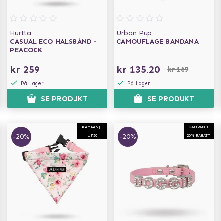
Hurtta
Urban Pup
CASUAL ECO HALSBÅND -
CAMOUFLAGE BANDANA
PEACOCK
kr 259
kr 135,20
kr 169
På Lager
På Lager
SE PRODUKT
SE PRODUKT
KAMPANJE
KAMPANJE
-20%
-20%
UP20
20% RABATT