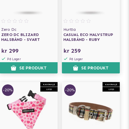
Zero Dc
Hurtta
ZERO DC BLIZARD
CASUAL ECO HALVSTRUP
HALSBÅND - SVART
HALSBÅND - RUBY
kr 299
kr 259
På Lager
På Lager
SE PRODUKT
SE PRODUKT
KAMPANJE
KAMPANJE
-20%
-20%
UP20
UP20