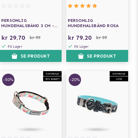
PERSONLIG
PERSONLIG
HUNDEHALSBÅND 3 CM -
HUNDEHALSBÅND ROSA
CAMO
kr 29,70
kr 79,20
kr 99
kr 99
På Lager
På Lager
SE PRODUKT
SE PRODUKT
KAMPANJE
KAMPANJE
-50%
-20%
50% RABATT
UP20