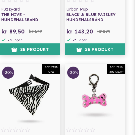
Fuzzyard
Urban Pup
THE HIVE -
BLACK & BLUE PAISLEY
HUNDEHALSBÅND
HUNDEHALSBÅND
kr 89,50
kr 143,20
kr 179
kr 179
På Lager
På Lager
SE PRODUKT
SE PRODUKT
KAMPANJE
KAMPANJE
-20%
-20%
UP20
20% RABATT