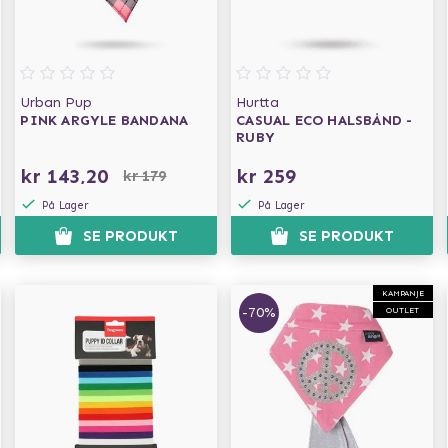
Urban Pup
Hurtta
PINK ARGYLE BANDANA
CASUAL ECO HALSBÅND -
RUBY
kr 143,20
kr 259
kr 179
På Lager
På Lager
SE PRODUKT
SE PRODUKT
KAMPANJE
-70%
OUTLET