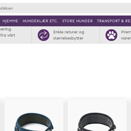
HJEMME
HUNDEKLÆR ETC.
TRANSPORT & RE
STORE HUNDER
vering
Enkle returer og
Pre
 fra vårt
størrelsesbytter
vare