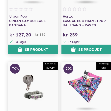
Urban Pup
Hurtta
URBAN CAMOUFLAGE
CASUAL ECO HALVSTRUP
BANDANA
HALSBÅND - RAVEN
kr 127,20
kr 259
kr 159
På Lager
På Lager
SE PRODUKT
SE PRODUKT
KAMPANJE
KAMPANJE
-70%
-20%
OUTLET
UP20