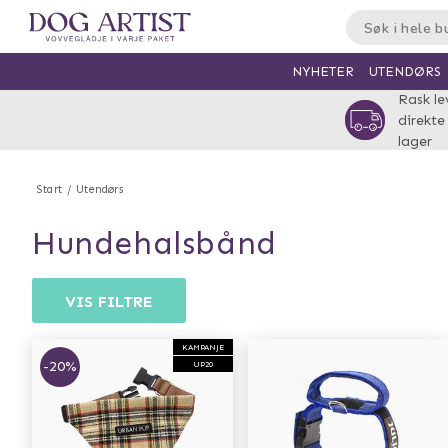
UTENDØRS
NYHETER
Rask le
direkte
lager
Start
Utendørs
hundehalsbånd
VIS FILTRE
KAMPANJE
-20%
UP20