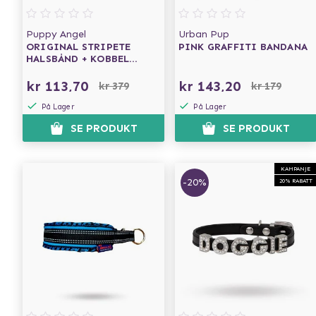
Puppy Angel
Urban Pup
ORIGINAL STRIPETE
PINK GRAFFITI BANDANA
HALSBÅND + KOBBEL
MØRKEBLÅ
kr 113,70
kr 143,20
kr 379
kr 179
På Lager
På Lager
SE PRODUKT
SE PRODUKT
KAMPANJE
-20%
20% RABATT