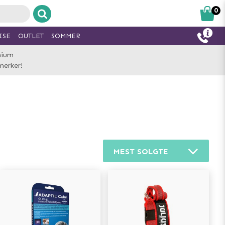
0
ISE
OUTLET
SOMMER
mium
merker!
MEST SOLGTE