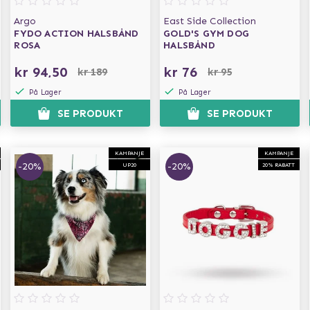
Argo
East Side Collection
FYDO ACTION HALSBÅND
GOLD'S GYM DOG
ROSA
HALSBÅND
kr 94,50
kr 76
kr 189
kr 95
På Lager
På Lager
SE PRODUKT
SE PRODUKT
KAMPANJE
KAMPANJE
-20%
-20%
UP20
20% RABATT