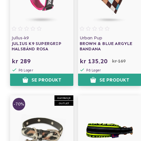
Julius-k9
Urban Pup
JULIUS K9 SUPERGRIP
BROWN & BLUE ARGYLE
HALSBÅND ROSA
BANDANA
kr 289
kr 135,20
kr 169
På Lager
På Lager
SE PRODUKT
SE PRODUKT
KAMPANJE
-70%
OUTLET