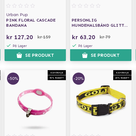
Urban Pup
PINK FLORAL CASCADE
PERSONLIG
BANDANA
HUNDEHALSBÅND GLITTER
ROSA
kr 127,20
kr 63,20
kr 159
kr 79
På Lager
På Lager
SE PRODUKT
SE PRODUKT
KAMPANJE
KAMPANJE
-50%
-20%
50% RABATT
20% RABATT