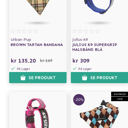
Urban Pup
Julius-k9
BROWN TARTAN BANDANA
JULIUS K9 SUPERGRIP
HALSBÅND BLÅ
kr 135,20
kr 309
kr 169
På Lager
På Lager
SE PRODUKT
SE PRODUKT
KAMPANJE
-20%
UP20