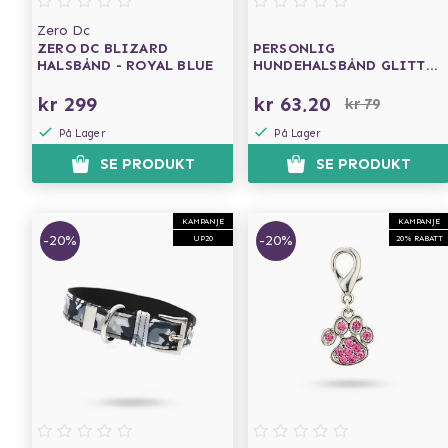
Zero Dc
ZERO DC BLIZARD
PERSONLIG
HALSBÅND - ROYAL BLUE
HUNDEHALSBÅND GLITTER
SVART
kr 299
kr 63,20
kr 79
På Lager
På Lager
SE PRODUKT
SE PRODUKT
KAMPANJE
KAMPANJE
-20%
-20%
UP20
20% RABATT