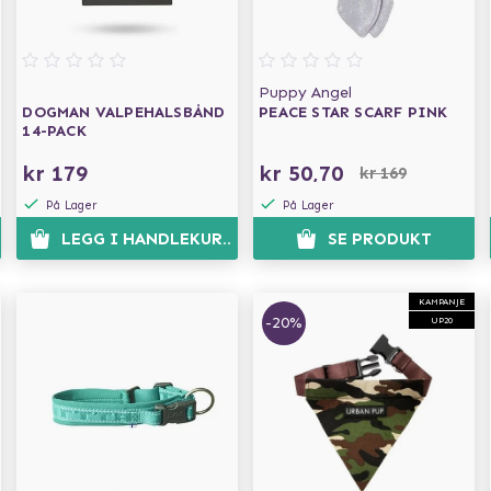
Puppy Angel
DOGMAN VALPEHALSBÅND
PEACE STAR SCARF PINK
14-PACK
kr 179
kr 50,70
kr 169
På Lager
På Lager
LEGG I HANDLEKURVEN
SE PRODUKT
KAMPANJE
-20%
UP20