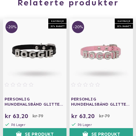
Relaterte produkter
KAMPANJE
KAMPANJE
-20%
-20%
20% RABATT
20% RABATT
PERSONLIG
PERSONLIG
HUNDEHALSBÅND GLITTER
HUNDEHALSBÅND GLITTER
SVART
ROSA
kr 63,20
kr 63,20
kr 79
kr 79
På Lager
På Lager
SE PRODUKT
SE PRODUKT