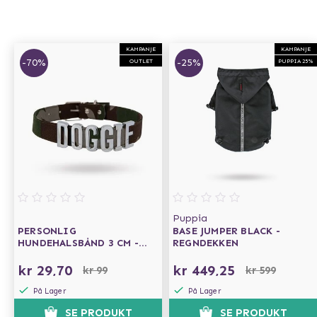
KAMPANJE
KAMPANJE
-70%
-25%
OUTLET
PUPPIA 25%
Puppia
PERSONLIG
BASE JUMPER BLACK -
HUNDEHALSBÅND 3 CM -
REGNDEKKEN
CAMO
kr 29,70
kr 449,25
kr 99
kr 599
På Lager
På Lager
SE PRODUKT
SE PRODUKT