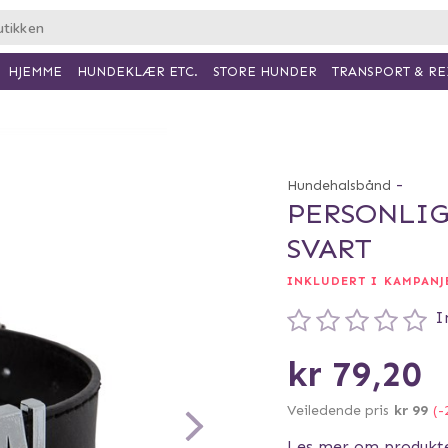
HJEMME
HUNDEKLÆR ETC.
TRANSPORT & RE
STORE HUNDER
-
Hundehalsbånd
PERSONLIG
SVART
INKLUDERT I KAMPANJE
I
kr 79,20
Veiledende pris
kr 99
(-
Les mer om produkt