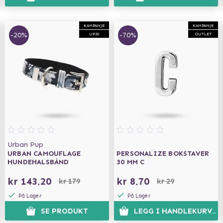
KAMPANJE
KAMPANJE
-20%
-70%
UP20
OUTLET
Urban Pup
URBAN CAMOUFLAGE
PERSONALIZE BOKSTAVER
HUNDEHALSBÅND
30 MM C
kr 143,20
kr 8,70
kr 179
kr 29
På Lager
På Lager
SE PRODUKT
LEGG I HANDLEKURVEN