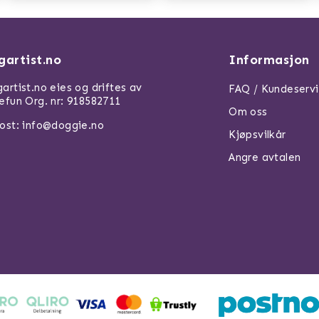
gartist.no
Informasjon
artist.no eies og driftes av
FAQ / Kundeserv
efun Org. nr: 918582711
Om oss
ost: info@doggie.no
Kjøpsvilkår
Angre avtalen