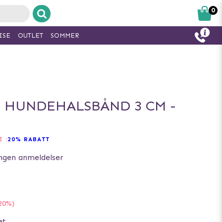
0
ISE
OUTLET
SOMMER
 HUNDEHALSBÅND 3 CM -
 :
20% RABATT
ngen anmeldelser
20%)
et