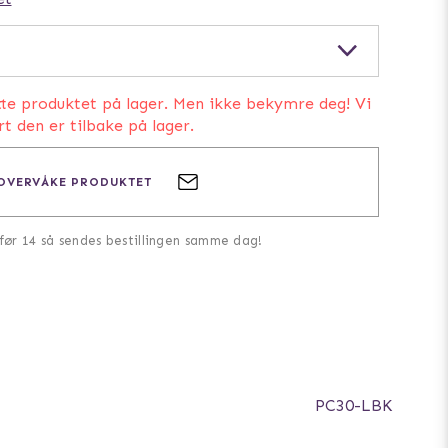
IKKE PÅ LAGER
IKKE PÅ LAGER
tte produktet på lager. Men ikke bekymre deg! Vi
rt den er tilbake på lager.
OVERVÅKE PRODUKTET
 før 14 så sendes bestillingen samme dag!
PC30-LBK