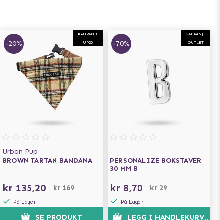
KAMPANJE
KAMPANJE
-20%
-70%
UP20
OUTLET
Urban Pup
BROWN TARTAN BANDANA
PERSONALIZE BOKSTAVER
30 MM B
kr 135,20
kr 8,70
kr 169
kr 29
På Lager
På Lager
SE PRODUKT
LEGG I HANDLEKURVEN