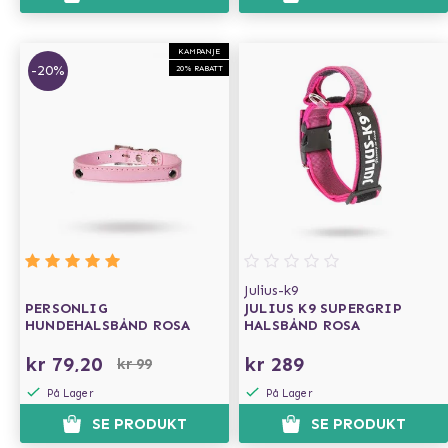
KAMPANJE
-20%
20% RABATT
Julius-k9
PERSONLIG
JULIUS K9 SUPERGRIP
HUNDEHALSBÅND ROSA
HALSBÅND ROSA
kr 79,20
kr 289
kr 99
På Lager
På Lager
SE PRODUKT
SE PRODUKT