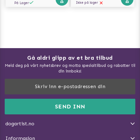
Ikke på lager
På Lager
Gå aldri glipp av et bra tilbud
Meld deg på vårt nyhetsbrev og motta spesialtilbud og rabatter til
din innboks!
Doggie Magasin - Vis alle artilker
Slik måler du din hund
FAQ / Kundeservice
SEND INN
Hva kan hunder spise?
Dogartist.no eies og driftes av Purefun Org. nr: 918582711
Om oss
Beskytt hunden mot flått
dogartist.no
E-post: info@doggie.no
Kjøpsvilkår
Slik gjør du turen morsommere
Informasjon