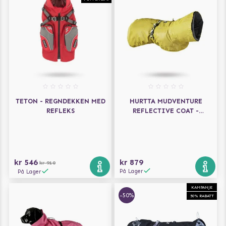
TETON - REGNDEKKEN MED
HURTTA MUDVENTURE
REFLEKS
REFLECTIVE COAT -
TURMERIC
kr 546
kr 879
kr 910
På Lager
På Lager
KAMPANJE
-50%
50% RABATT