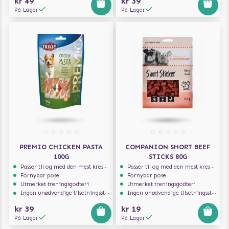
kr 49
kr 39
På Lager
På Lager
PREMIO CHICKEN PASTA
COMPANION SHORT BEEF
100G
STICKS 80G
Passer til og med den mest kresne hunden
Passer til og med den mest kresne hunden
Fornybar pose
Fornybar pose
Utmerket treningsgodteri
Utmerket treningsgodteri
Ingen unødvendige tilsetningsstoffer
Ingen unødvendige tilsetningsstoffer
kr 39
kr 19
På Lager
På Lager