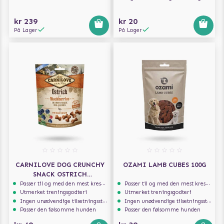
kr 239
kr 20
På Lager
På Lager
CARNILOVE DOG CRUNCHY
OZAMI LAMB CUBES 100G
SNACK OSTRICH
BLACKBERRIES 200G
Passer til og med den mest kresne hunden
Passer til og med den mest kresne hunden
Utmerket treningsgodteri
Utmerket treningsgodteri
Ingen unødvendige tilsetningsstoffer
Ingen unødvendige tilsetningsstoffer
Passer den følsomme hunden
Passer den følsomme hunden