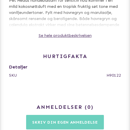
Pet Heads hundebalsam for sensitiv hud kommer i en
mild kokosnøttduft med en tropisk fruktig søt tone med
vaniljeundertoner. Fylt med havregryn og marulaolje,
skånsomt rensende og beroligende. Både havregryn og
calendula ekstrakt virker med sine betennelsesdempende
og beroligende egenskaper, mens marulaolje gir den
Se hele produktbeskrivelsen
ekstra fuktigheten og pleiende effekten.
HURTIGFAKTA
Rengjør hunden din med Sensitive Soul Shampoo og skyll
godt. Påfør deretter Sensitive Soul Dog Balm for best
Detaljer
effekt.
SKU
H90122
Alle Pet Head sine produkter er veganske og uten
parabener og fargestoffer.
ANMELDELSER
0
SKRIV DIN EGEN ANMELDELSE