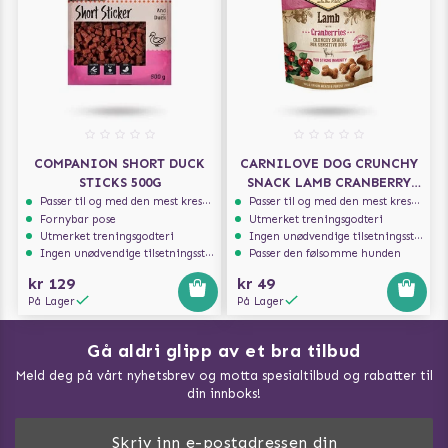
COMPANION SHORT DUCK
CARNILOVE DOG CRUNCHY
STICKS 500G
SNACK LAMB CRANBERRY
200G
Passer til og med den mest kresne hunden
Passer til og med den mest kresne hunden
Fornybar pose
Utmerket treningsgodteri
Utmerket treningsgodteri
Ingen unødvendige tilsetningsstoffer
Ingen unødvendige tilsetningsstoffer
Passer den følsomme hunden
kr 129
kr 49
På Lager
På Lager
Gå aldri glipp av et bra tilbud
Meld deg på vårt nyhetsbrev og motta spesialtilbud og rabatter til
din innboks!
Doggie Magasin - Vis alle artilker