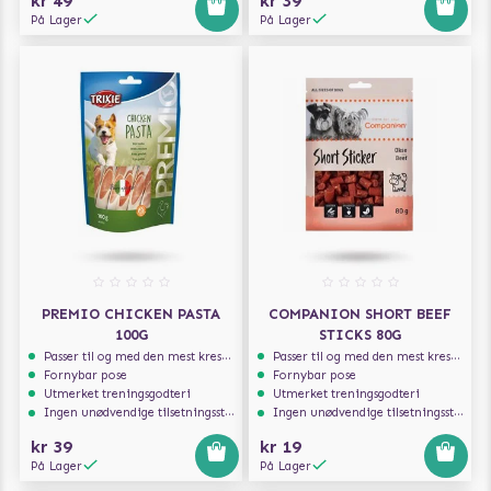
kr 49
kr 39
På Lager
På Lager
PREMIO CHICKEN PASTA
COMPANION SHORT BEEF
100G
STICKS 80G
Passer til og med den mest kresne hunden
Passer til og med den mest kresne hunden
Fornybar pose
Fornybar pose
Utmerket treningsgodteri
Utmerket treningsgodteri
Ingen unødvendige tilsetningsstoffer
Ingen unødvendige tilsetningsstoffer
kr 39
kr 19
På Lager
På Lager