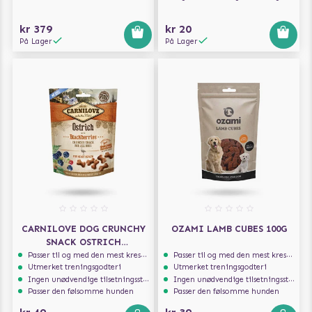
kr 379
kr 20
På Lager
På Lager
CARNILOVE DOG CRUNCHY
OZAMI LAMB CUBES 100G
SNACK OSTRICH
BLACKBERRIES 200G
Passer til og med den mest kresne hunden
Passer til og med den mest kresne hunden
Utmerket treningsgodteri
Utmerket treningsgodteri
Ingen unødvendige tilsetningsstoffer
Ingen unødvendige tilsetningsstoffer
Passer den følsomme hunden
Passer den følsomme hunden