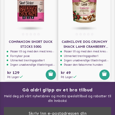
COMPANION SHORT DUCK
CARNILOVE DOG CRUNCHY
STICKS 500G
SNACK LAMB CRANBERRY
200G
Passer til og med den mest kresne hunden
Passer til og med den mest kresne hunden
Fornybar pose
Utmerket treningsgodteri
Utmerket treningsgodteri
Ingen unødvendige tilsetningsstoffer
Ingen unødvendige tilsetningsstoffer
Passer den følsomme hunden
kr 129
kr 49
På Lager
På Lager
Gå aldri glipp av et bra tilbud
Meld deg på vårt nyhetsbrev og motta spesialtilbud og rabatter til
din innboks!
Doggie Magasin - Vis alle artilker