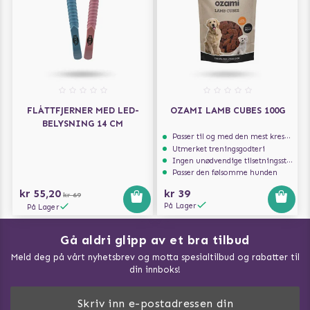
FLÅTTFJERNER MED LED-
OZAMI LAMB CUBES 100G
BELYSNING 14 CM
Passer til og med den mest kresne hunden
Utmerket treningsgodteri
Ingen unødvendige tilsetningsstoffer
Passer den følsomme hunden
kr 55,20
kr 39
kr 69
På Lager
På Lager
Gå aldri glipp av et bra tilbud
Meld deg på vårt nyhetsbrev og motta spesialtilbud og rabatter til
din innboks!
Doggie Magasin - Vis alle artilker