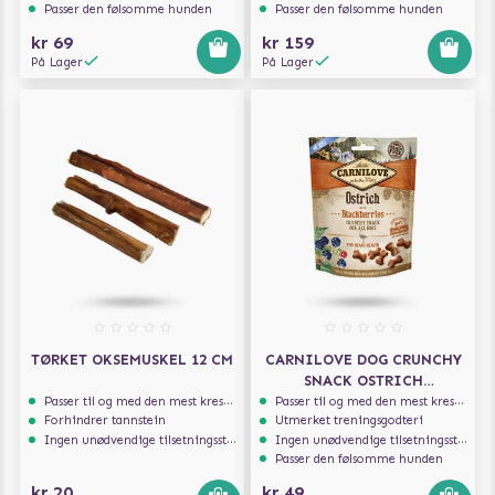
Passer den følsomme hunden
Passer den følsomme hunden
kr 69
kr 159
På Lager
På Lager
TØRKET OKSEMUSKEL 12 CM
CARNILOVE DOG CRUNCHY
SNACK OSTRICH
BLACKBERRIES 200G
Passer til og med den mest kresne hunden
Passer til og med den mest kresne hunden
Forhindrer tannstein
Utmerket treningsgodteri
Ingen unødvendige tilsetningsstoffer
Ingen unødvendige tilsetningsstoffer
Passer den følsomme hunden
kr 20
kr 49