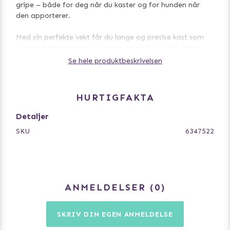
gripe – både for deg når du kaster og for hunden når
den apporterer.
Med sin perfekte vekt får du lange og presise kast som
gjør utendørsleken enda mer spennende. Ballen flyter
dessuten i vann, noe som gjør den perfekt til lek ved
Se hele produktbeskrivelsen
strand, innsjø eller basseng.
Egenskaper:
HURTIGFAKTA
Dype riller for enkelt grep
Slitesterkt, spiralformet materiale for aktiv lek
Detaljer
Spretter energisk for interaktiv lek
SKU
6347522
Flyter i vann
Perfekt vekt for apportering og kasteleker
ANMELDELSER
0
SKRIV DIN EGEN ANMELDELSE