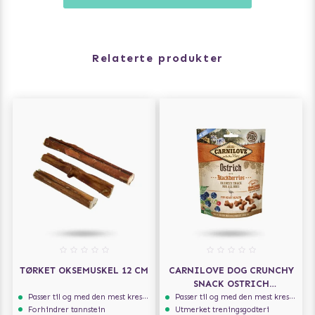
Relaterte produkter
TØRKET OKSEMUSKEL 12 CM
CARNILOVE DOG CRUNCHY
SNACK OSTRICH
BLACKBERRIES 200G
Passer til og med den mest kresne hunden
Passer til og med den mest kresne hunden
Forhindrer tannstein
Utmerket treningsgodteri