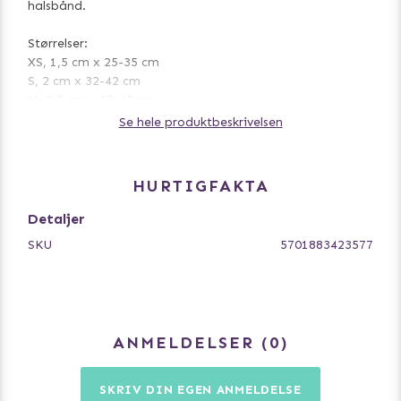
halsbånd.
Størrelser:
XS, 1,5 cm x 25-35 cm
S, 2 cm x 32-42 cm
M, 2,5 cm x 37-47 cm
L, 2,5 cm x 42-52 cm
Se hele produktbeskrivelsen
XL, 2,5 cm x 55-65 cm
HURTIGFAKTA
Detaljer
SKU
5701883423577
ANMELDELSER
0
SKRIV DIN EGEN ANMELDELSE