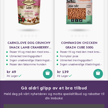
CARNILOVE DOG CRUNCHY
COMPANION CHICKEN
SNACK LAMB CRANBERRY
GRAIN CUBE 500G
200G
Passer til og med den mest kresne hunden
Passer til og med den mest kresne hunden
Utmerket treningsgodteri
Fornybar pose
Ingen unødvendige tilsetningsstoffer
Utmerket treningsgodteri
Passer den følsomme hunden
Ingen unødvendige tilsetningsstoffer
kr 49
kr 139
På Lager
På Lager
Gå aldri glipp av et bra tilbud
Meld deg på vårt nyhetsbrev og motta spesialtilbud og rabatter til
din innboks!
Doggie Magasin - Vis alle artilker