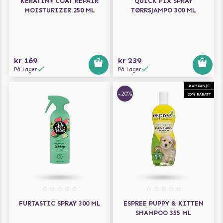
KERATIN+ COAT REPAIR
QUICK FIX SPRAY
MOISTURIZER 250 ML
TØRRSJAMPO 300 ML
kr 169
kr 239
På Lager
På Lager
KAMPANJE
-20%
20% RABATT
FURTASTIC SPRAY 300 ML
ESPREE PUPPY & KITTEN
SHAMPOO 355 ML