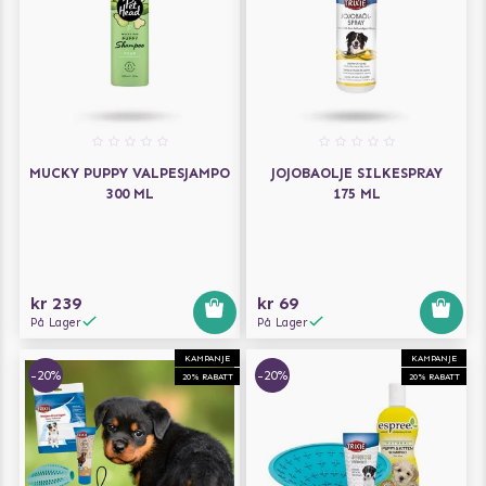
MUCKY PUPPY VALPESJAMPO
JOJOBAOLJE SILKESPRAY
300 ML
175 ML
kr 239
kr 69
På Lager
På Lager
KAMPANJE
KAMPANJE
-20%
-20%
20% RABATT
20% RABATT