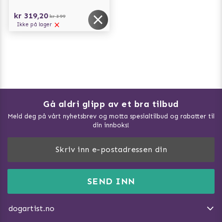
kr 319,20
kr 399
Ikke på lager
Gå aldri glipp av et bra tilbud
Meld deg på vårt nyhetsbrev og motta spesialtilbud og rabatter til
din innboks!
Doggie Magasin - Vis alle artilker
Slik måler du din hund
FAQ / Kundeservice
SEND INN
Hva kan hunder spise?
Dogartist.no eies og driftes av Purefun Org. nr: 918582711
Om oss
Beskytt hunden mot flått
dogartist.no
E-post: info@doggie.no
Kjøpsvilkår
Slik gjør du turen morsommere