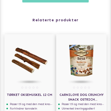
Relaterte produkter
TØRKET OKSEMUSKEL 12 CM
CARNILOVE DOG CRUNCHY
SNACK OSTRICH
BLACKBERRIES 200G
Passer til og med den mest kresne hunden
Passer til og med den mest kresne hunden
Forhindrer tannstein
Utmerket treningsgodteri