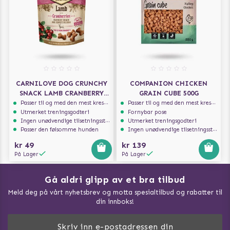
CARNILOVE DOG CRUNCHY
COMPANION CHICKEN
SNACK LAMB CRANBERRY
GRAIN CUBE 500G
200G
Passer til og med den mest kresne hunden
Passer til og med den mest kresne hunden
Utmerket treningsgodteri
Fornybar pose
Ingen unødvendige tilsetningsstoffer
Utmerket treningsgodteri
Passer den følsomme hunden
Ingen unødvendige tilsetningsstoffer
kr 49
kr 139
På Lager
På Lager
Gå aldri glipp av et bra tilbud
Meld deg på vårt nyhetsbrev og motta spesialtilbud og rabatter til
din innboks!
Doggie Magasin - Vis alle artilker