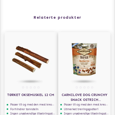
Relaterte produkter
TØRKET OKSEMUSKEL 12 CM
CARNILOVE DOG CRUNCHY
SNACK OSTRICH
BLACKBERRIES 200G
Passer til og med den mest kresne hunden
Passer til og med den mest kresne hunden
Forhindrer tannstein
Utmerket treningsgodteri
Ingen unødvendige tilsetningsstoffer
Ingen unødvendige tilsetningsstoffer