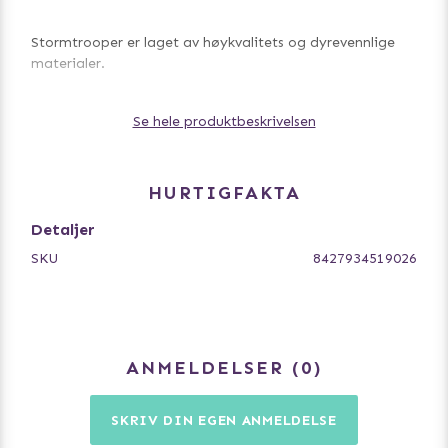
Stormtrooper er laget av høykvalitets og dyrevennlige
materialer.
Se hele produktbeskrivelsen
Den ikoniske Stormtrooper-designen har kjente detaljer
som gjør den enda mer spesiell.
HURTIGFAKTA
Mål: 6 x 14 x 21 cm.
Detaljer
SKU
8427934519026
ANMELDELSER
0
SKRIV DIN EGEN ANMELDELSE