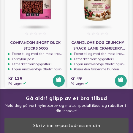
COMPANION SHORT DUCK
CARNILOVE DOG CRUNCHY
STICKS 500G
SNACK LAMB CRANBERRY
200G
Passer til og med den mest kresne hunden
Passer til og med den mest kresne hunden
Fornybar pose
Utmerket treningsgodteri
Utmerket treningsgodteri
Ingen unødvendige tilsetningsstoffer
Ingen unødvendige tilsetningsstoffer
Passer den følsomme hunden
kr 129
kr 49
På Lager
På Lager
Gå aldri glipp av et bra tilbud
Meld deg på vårt nyhetsbrev og motta spesialtilbud og rabatter til
din innboks!
Doggie Magasin - Vis alle artilker