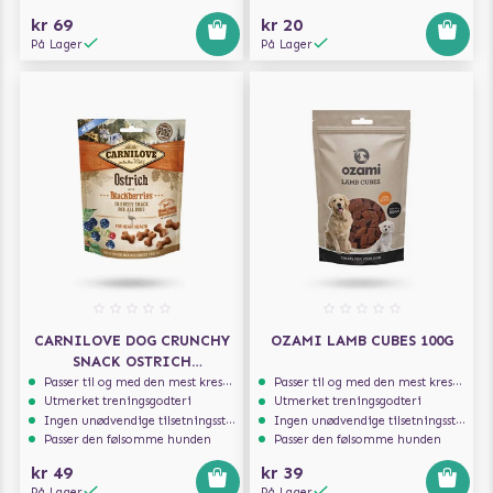
kr 69
kr 20
På Lager
På Lager
CARNILOVE DOG CRUNCHY
OZAMI LAMB CUBES 100G
SNACK OSTRICH
BLACKBERRIES 200G
Passer til og med den mest kresne hunden
Passer til og med den mest kresne hunden
Utmerket treningsgodteri
Utmerket treningsgodteri
Ingen unødvendige tilsetningsstoffer
Ingen unødvendige tilsetningsstoffer
Passer den følsomme hunden
Passer den følsomme hunden
kr 49
kr 39
På Lager
På Lager