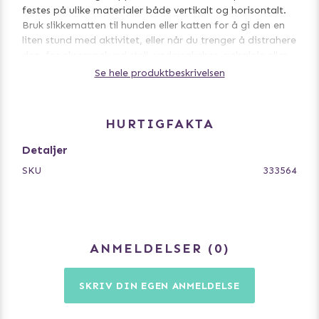
festes på ulike materialer både vertikalt og horisontalt.
Bruk slikkematten til hunden eller katten for å gi den en
liten stund med aktivitet, eller når du trenger å distrahere
den, for eksempel ved stell, undersøkelser, pelspleie eller
kloklipp. Tåler oppvaskmaskin på 40 grader. For bedre
Se hele produktbeskrivelsen
feste kan sugekoppene fuktes lett.
Pass på at hunden eller katten ikke tygger på
HURTIGFAKTA
slikkematten – hvis den skulle bli skadet, fjern den
umiddelbart.
Detaljer
SKU
333564
ANMELDELSER
0
SKRIV DIN EGEN ANMELDELSE