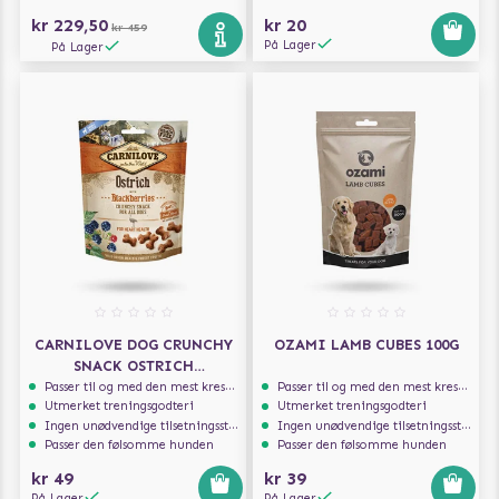
kr 229,50
kr 20
kr 459
På Lager
På Lager
CARNILOVE DOG CRUNCHY
OZAMI LAMB CUBES 100G
SNACK OSTRICH
BLACKBERRIES 200G
Passer til og med den mest kresne hunden
Passer til og med den mest kresne hunden
Utmerket treningsgodteri
Utmerket treningsgodteri
Ingen unødvendige tilsetningsstoffer
Ingen unødvendige tilsetningsstoffer
Passer den følsomme hunden
Passer den følsomme hunden
kr 49
kr 39
På Lager
På Lager