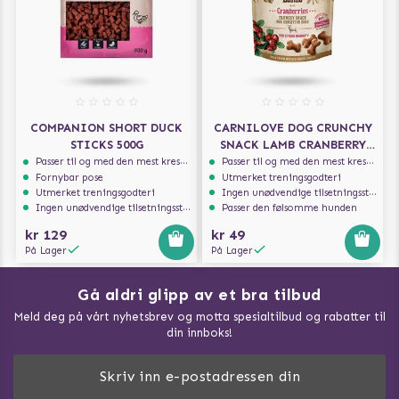
COMPANION SHORT DUCK
CARNILOVE DOG CRUNCHY
STICKS 500G
SNACK LAMB CRANBERRY
200G
Passer til og med den mest kresne hunden
Passer til og med den mest kresne hunden
Fornybar pose
Utmerket treningsgodteri
Utmerket treningsgodteri
Ingen unødvendige tilsetningsstoffer
Ingen unødvendige tilsetningsstoffer
Passer den følsomme hunden
kr 129
kr 49
På Lager
På Lager
Gå aldri glipp av et bra tilbud
Meld deg på vårt nyhetsbrev og motta spesialtilbud og rabatter til
din innboks!
Doggie Magasin - Vis alle artilker