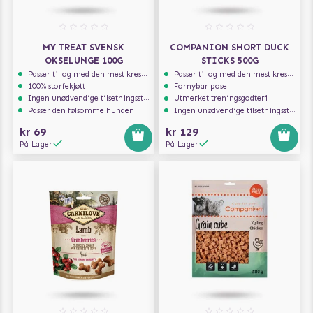
MY TREAT SVENSK
COMPANION SHORT DUCK
OKSELUNGE 100G
STICKS 500G
Passer til og med den mest kresne hunden
Passer til og med den mest kresne hunden
100% storfekjøtt
Fornybar pose
Ingen unødvendige tilsetningsstoffer
Utmerket treningsgodteri
Passer den følsomme hunden
Ingen unødvendige tilsetningsstoffer
kr 69
kr 129
På Lager
På Lager