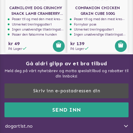
CARNILOVE DOG CRUNCHY
COMPANION CHICKEN
SNACK LAMB CRANBERRY
GRAIN CUBE 500G
200G
Passer til og med den mest kresne hunden
Passer til og med den mest kresne hunden
Utmerket treningsgodteri
Fornybar pose
Ingen unødvendige tilsetningsstoffer
Utmerket treningsgodteri
Passer den følsomme hunden
Ingen unødvendige tilsetningsstoffer
kr 49
kr 139
På Lager
På Lager
Gå aldri glipp av et bra tilbud
Meld deg på vårt nyhetsbrev og motta spesialtilbud og rabatter til
din innboks!
Doggie Magasin - Vis alle artilker
Slik måler du din hund
FAQ / Kundeservice
SEND INN
Hva kan hunder spise?
Dogartist.no eies og driftes av Purefun Org. nr: 918582711
Om oss
Beskytt hunden mot flått
dogartist.no
E-post: info@doggie.no
Kjøpsvilkår