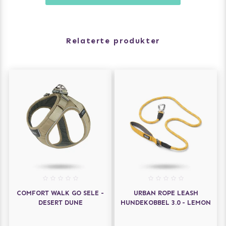
Inkluderer vores Pouch Organizer™ linetaske til bekvem
opbevaring af hundeposer og godbidder
Relaterte produkter
Fire trafik-håndtag i forskellig længde for hurtig og
tæt kontrol
Effektiv 3M™ refleks-trim for øget synlighed i de mørke
timer
Let og stærk aluminiums karabinhage med
låsemulighed (2 størrelser)
Designet i Danmark
COMFORT WALK GO SELE -
URBAN ROPE LEASH
DESERT DUNE
HUNDEKOBBEL 3.0 - LEMON