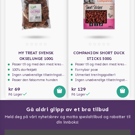
MY TREAT SVENSK
COMPANION SHORT DUCK
OKSELUNGE 100G
STICKS 500G
Passer til og med den mest kresne hunden
Passer til og med den mest kresne hunden
100% storfekjøtt
Fornybar pose
Ingen unødvendige tilsetningsstoffer
Utmerket treningsgodteri
Passer den følsomme hunden
Ingen unødvendige tilsetningsstoffer
kr 69
kr 129
På Lager
På Lager
Gå aldri glipp av et bra tilbud
Meld deg på vårt nyhetsbrev og motta spesialtilbud og rabatter til
din innboks!
Doggie Magasin - Vis alle artilker