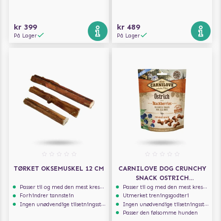
kr 399
kr 489
På Lager
På Lager
TØRKET OKSEMUSKEL 12 CM
CARNILOVE DOG CRUNCHY
SNACK OSTRICH
BLACKBERRIES 200G
Passer til og med den mest kresne hunden
Passer til og med den mest kresne hunden
Forhindrer tannstein
Utmerket treningsgodteri
Ingen unødvendige tilsetningsstoffer
Ingen unødvendige tilsetningsstoffer
Passer den følsomme hunden