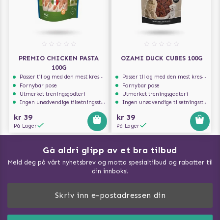
PREMIO CHICKEN PASTA
OZAMI DUCK CUBES 100G
100G
Passer til og med den mest kresne hunden
Passer til og med den mest kresne hunden
Fornybar pose
Fornybar pose
Utmerket treningsgodteri
Utmerket treningsgodteri
Ingen unødvendige tilsetningsstoffer
Ingen unødvendige tilsetningsstoffer
kr 39
kr 39
På Lager
På Lager
Gå aldri glipp av et bra tilbud
Meld deg på vårt nyhetsbrev og motta spesialtilbud og rabatter til
din innboks!
Doggie Magasin - Vis alle artilker
Slik måler du din hund