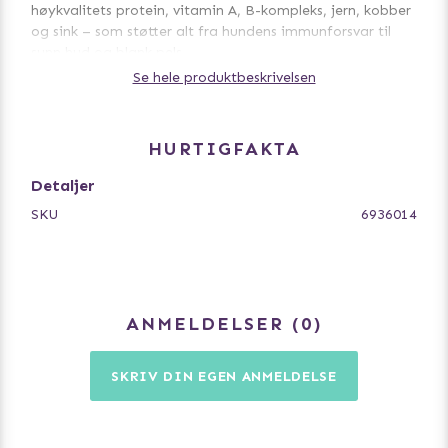
høykvalitets protein, vitamin A, B-kompleks, jern, kobber
og sink – som støtter alt fra hundens immunforsvar til
sunn hud og blank pels.
Se hele produktbeskrivelsen
Et sunt snacks for både hunder og katter
Palas godbiter passer for alle kjæledyr – både hunder og
katter elsker dem, enten som en del av måltidet eller som
HURTIGFAKTA
et sunt mellommåltid.
Detaljer
- 100% lammelever, ingen tilsetningsstoffer
SKU
6936014
- Enkle å dele i mindre biter
- Passer både hunder og katter
ANMELDELSER
0
SKRIV DIN EGEN ANMELDELSE