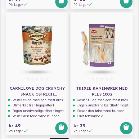
På Lager
På Lager
CARNILOVE DOG CRUNCHY
TRIXIE KANINØRER MED
SNACK OSTRICH
PELS 100G
BLACKBERRIES 200G
Passer til og med den mest kresne hunden
Passer til og med den mest kresne hunden
Utmerket treningsgodteri
Ingen unødvendige tilsetningsstoffer
Ingen unødvendige tilsetningsstoffer
Passer den følsomme hunden
Passer den følsomme hunden
Lavt fettinnhold
kr 49
kr 39
På Lager
På Lager