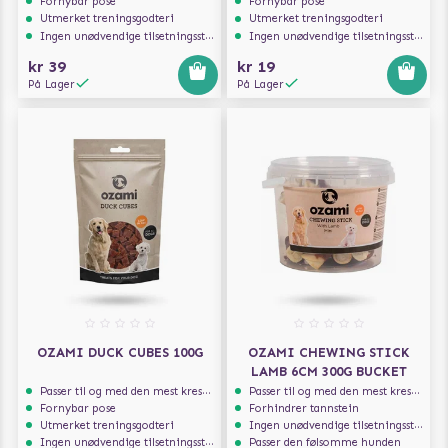
Fornybar pose
Fornybar pose
Utmerket treningsgodteri
Utmerket treningsgodteri
Ingen unødvendige tilsetningsstoffer
Ingen unødvendige tilsetningsstoffer
kr 39
kr 19
På Lager
På Lager
OZAMI DUCK CUBES 100G
OZAMI CHEWING STICK
LAMB 6CM 300G BUCKET
Passer til og med den mest kresne hunden
Passer til og med den mest kresne hunden
Fornybar pose
Forhindrer tannstein
Utmerket treningsgodteri
Ingen unødvendige tilsetningsstoffer
Ingen unødvendige tilsetningsstoffer
Passer den følsomme hunden