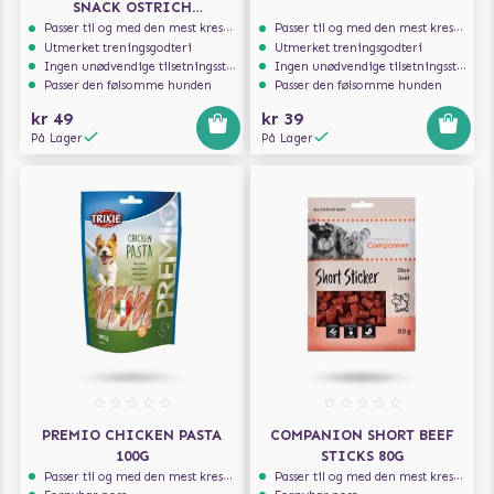
SNACK OSTRICH
BLACKBERRIES 200G
Passer til og med den mest kresne hunden
Passer til og med den mest kresne hunden
Utmerket treningsgodteri
Utmerket treningsgodteri
Ingen unødvendige tilsetningsstoffer
Ingen unødvendige tilsetningsstoffer
Passer den følsomme hunden
Passer den følsomme hunden
kr 49
kr 39
På Lager
På Lager
PREMIO CHICKEN PASTA
COMPANION SHORT BEEF
100G
STICKS 80G
Passer til og med den mest kresne hunden
Passer til og med den mest kresne hunden