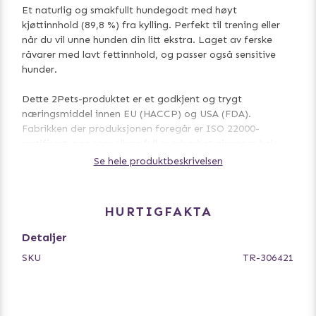
Et naturlig og smakfullt hundegodt med høyt
kjøttinnhold (89,8 %) fra kylling. Perfekt til trening eller
når du vil unne hunden din litt ekstra. Laget av ferske
råvarer med lavt fettinnhold, og passer også sensitive
hunder.
Dette 2Pets-produktet er et godkjent og trygt
næringsmiddel innen EU (HACCP) og USA (FDA).
Fabrikken der produksjonen foregår er ISO 22000-
sertifisert, noe som sikrer full sporbarhet gjennom hele
matkjeden.
Se hele produktbeskrivelsen
Alle 2Pets-produkter veterinærkontrolleres før de forlater
produksjonsanlegget og ved ankomst i Sverige. I Sverige
HURTIGFAKTA
utføres kontrollen av veterinærer fra Jordbruksverket før
produktene sendes videre til oss. 2Pets-produktene er
Detaljer
merket i henhold til gjeldende EU-lovgivning og svenske
SKU
TR-306421
forskrifter, noe som gir hundeeiere full trygghet når de
velger sertifiserte tygge- og godbiter fra 2Pets.
Ingredienser: Kylling 89,8 %, kassavastivelse 4 %, glyserin