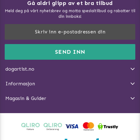
Gå aldri glipp av et bra tilbud
Meld deg på vårt nyhetsbrev og motta spesialtilbud og rabatter til
din innboks!
Doggie Magasin - Vis alle artilker
Slik måler du din hund
FAQ / Kundeservice
SEND INN
Hva kan hunder spise?
Dogartist.no eies og driftes av Purefun Org. nr: 918582711
Om oss
Beskytt hunden mot flått
dogartist.no
E-post: info@doggie.no
Kjøpsvilkår
Slik gjør du turen morsommere
Informasjon
Angre avtalen
Introduser katt og hund for hverandre
Magasin & Guider
Tren Nose Work hjemme