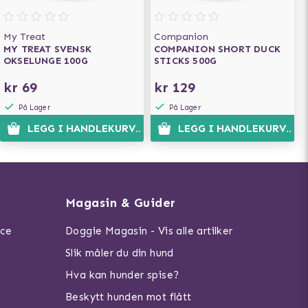
My Treat
Companion
MY TREAT SVENSK
COMPANION SHORT DUCK
OKSELUNGE 100G
STICKS 500G
kr 69
kr 129
På Lager
På Lager
LEGG I HANDLEKURVEN
LEGG I HANDLEKURVEN
Magasin & Guider
ice
Doggie Magasin - Vis alle artilker
Slik måler du din hund
Hva kan hunder spise?
Beskytt hunden mot flått