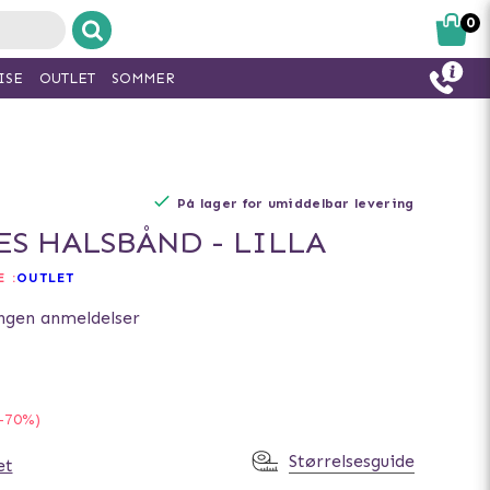
0
ISE
OUTLET
SOMMER
På lager for umiddelbar levering
ES HALSBÅND - LILLA
 :
OUTLET
ngen anmeldelser
-70%)
Størrelsesguide
et