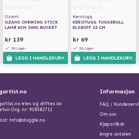
Ozami
Kerotugg
OZAMI CHEWING STICK
KEROTUGG TUGGERULL
LAMB 6CM 300G BUCKET
ELGBIFF 15 CM
kr 139
kr 69
På Lager
På Lager
N
LEGG I HANDLEKURVEN
LEGG I HANDLEKURVEN
gartist.no
Informasjon
artist.no eies og driftes av
FAQ / Kundeserv
efun Org. nr: 918582711
Om oss
ost: info@doggie.no
Kjøpsvilkår
Angre avtalen