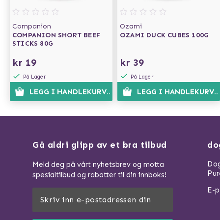
Companion
Ozami
COMPANION SHORT BEEF
OZAMI DUCK CUBES 100G
STICKS 80G
kr 19
kr 39
På Lager
På Lager
LEGG I HANDLEKURVEN
LEGG I HANDLEKURVE
Gå aldri glipp av et bra tilbud
do
Dog
Meld deg på vårt nyhetsbrev og motta
Pur
spesialtilbud og rabatter til din innboks!
E-p