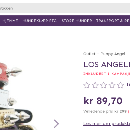
HJEMME
HUNDEKLÆR ETC.
TRANSPORT & RE
STORE HUNDER
-
Outlet
Puppy Angel
LOS ANGEL
INKLUDERT I KAMPANJE
I
kr 89,70
Veiledende pris
kr 299
(
Les mer om produkt