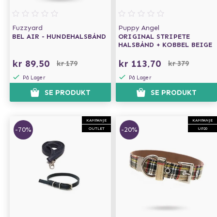
Fuzzyard
Puppy Angel
BEL AIR - HUNDEHALSBÅND
ORIGINAL STRIPETE
HALSBÅND + KOBBEL BEIGE
kr 89,50
kr 113,70
kr 179
kr 379
På Lager
På Lager
SE PRODUKT
SE PRODUKT
KAMPANJE
KAMPANJE
-70%
-20%
OUTLET
UP20