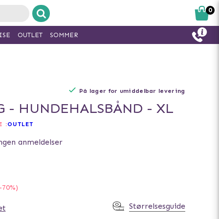
0
ISE
OUTLET
SOMMER
På lager for umiddelbar levering
 - HUNDEHALSBÅND - XL
 :
OUTLET
ngen anmeldelser
-70%)
Størrelsesguide
et