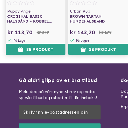
Puppy Angel
Urban Pup
ORIGINAL BASIC
BROWN TARTAN
HALSBÅND + KOBBEL
HUNDEHALSBÅND
MØRKEBLÅ
kr 113,70
kr 143,20
kr 379
kr 179
På Lager
På Lager
SE PRODUKT
SE PRODUKT
Gå aldri glipp av et bra tilbud
do
Dog
Meld deg på vårt nyhetsbrev og motta
Pur
spesialtilbud og rabatter til din innboks!
E-p