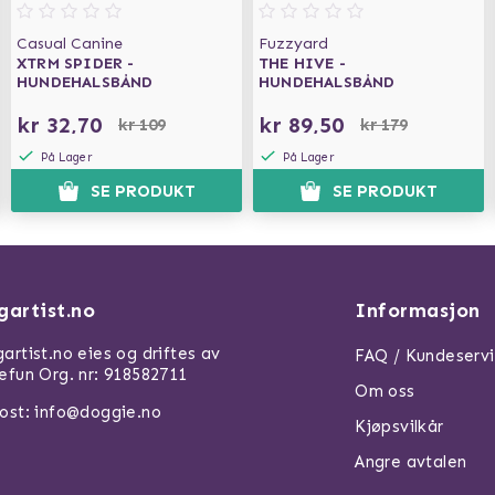
Casual Canine
Fuzzyard
XTRM SPIDER -
THE HIVE -
HUNDEHALSBÅND
HUNDEHALSBÅND
kr 32,70
kr 89,50
kr 109
kr 179
På Lager
På Lager
SE PRODUKT
SE PRODUKT
gartist.no
Informasjon
artist.no eies og driftes av
FAQ / Kundeserv
efun Org. nr: 918582711
Om oss
ost: info@doggie.no
Kjøpsvilkår
Angre avtalen