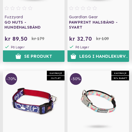
Fuzzyard
Guardian Gear
GO NUTS -
PAWPRINT HALSBÅND -
HUNDEHALSBÅND
SVART
kr 89,50
kr 32,70
kr 179
kr 109
På Lager
På Lager
SE PRODUKT
LEGG I HANDLEKURVEN
KAMPANJE
KAMPANJE
-70%
-50%
OUTLET
50% RABATT