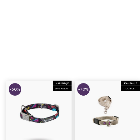
KAMPANJE
KAMPANJE
-50%
-70%
50% RABATT
OUTLET