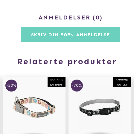
ANMELDELSER
0
SKRIV DIN EGEN ANMELDELSE
Relaterte produkter
KAMPANJE
KAMPANJE
-50%
-70%
50% RABATT
OUTLET