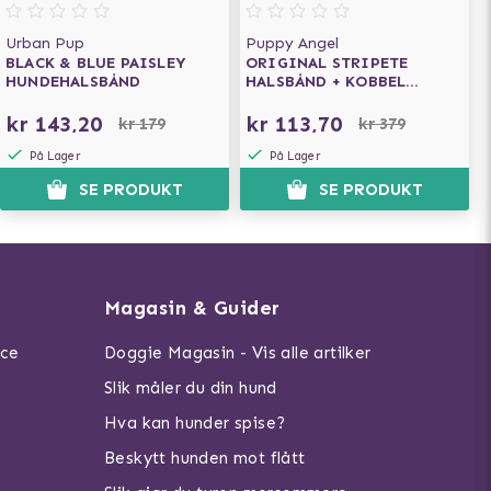
Urban Pup
Puppy Angel
BLACK & BLUE PAISLEY
ORIGINAL STRIPETE
HUNDEHALSBÅND
HALSBÅND + KOBBEL
MØRKEBLÅ
kr 143,20
kr 113,70
kr 179
kr 379
På Lager
På Lager
SE PRODUKT
SE PRODUKT
Magasin & Guider
ice
Doggie Magasin - Vis alle artilker
Slik måler du din hund
Hva kan hunder spise?
Beskytt hunden mot flått