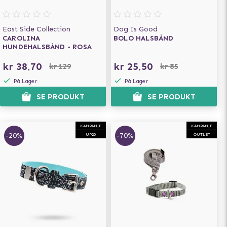
East Side Collection
Dog Is Good
CAROLINA
BOLO HALSBÅND
HUNDEHALSBÅND - ROSA
kr 38,70
kr 25,50
kr 129
kr 85
På Lager
På Lager
SE PRODUKT
SE PRODUKT
KAMPANJE
KAMPANJE
-20%
-70%
UP20
OUTLET