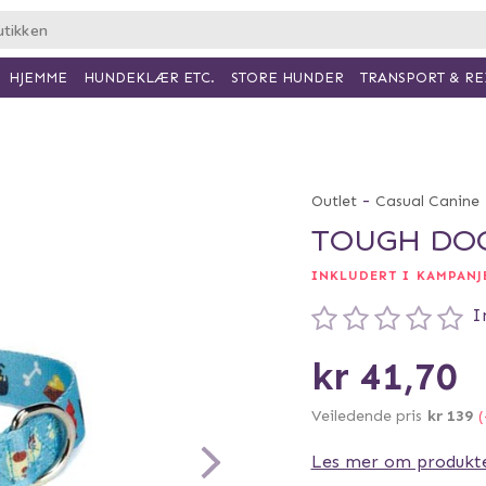
HJEMME
HUNDEKLÆR ETC.
TRANSPORT & RE
STORE HUNDER
-
Outlet
Casual Canine
TOUGH DOG
INKLUDERT I KAMPANJE
I
kr 41,70
Veiledende pris
kr 139
(
Les mer om produkt