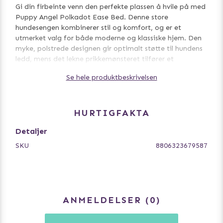
Gi din firbeinte venn den perfekte plassen å hvile på med
Puppy Angel Polkadot Ease Bed. Denne store
hundesengen kombinerer stil og komfort, og er et
utmerket valg for både moderne og klassiske hjem. Den
myke, polstrede designen gir optimalt støtte til hundens
ledd, mens det lekne prikkemønsteret tilfører et
sjarmerende preg til innredningen.
Se hele produktbeskrivelsen
100% polyester.
HURTIGFAKTA
Detaljer
SKU
8806323679587
ANMELDELSER
0