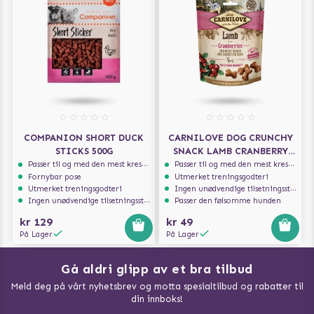
COMPANION SHORT DUCK
CARNILOVE DOG CRUNCHY
STICKS 500G
SNACK LAMB CRANBERRY
200G
Passer til og med den mest kresne hunden
Passer til og med den mest kresne hunden
Fornybar pose
Utmerket treningsgodteri
Utmerket treningsgodteri
Ingen unødvendige tilsetningsstoffer
Ingen unødvendige tilsetningsstoffer
Passer den følsomme hunden
kr 129
kr 49
På Lager
På Lager
Gå aldri glipp av et bra tilbud
Meld deg på vårt nyhetsbrev og motta spesialtilbud og rabatter til
din innboks!