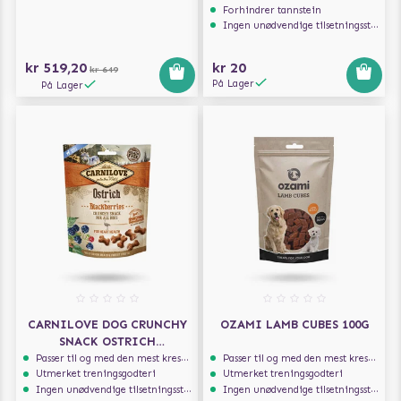
Forhindrer tannstein
Ingen unødvendige tilsetningsstoffer
kr 519,20
kr 20
kr 649
På Lager
På Lager
CARNILOVE DOG CRUNCHY
OZAMI LAMB CUBES 100G
SNACK OSTRICH
BLACKBERRIES 200G
Passer til og med den mest kresne hunden
Passer til og med den mest kresne hunden
Utmerket treningsgodteri
Utmerket treningsgodteri
Ingen unødvendige tilsetningsstoffer
Ingen unødvendige tilsetningsstoffer