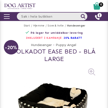
0
Start
Hjemme
Sove & hvile
Hundesenger
På lager for umiddelbar levering
INKLUDERT I KAMPANJE :
20% RABATT
Hundesenger
-
Puppy Angel
-20%
POLKADOT EASE BED - BLÅ
LARGE