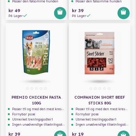
Passer den følsomme hunden
Passer den følsomme hunden
kr 49
kr 39
På Lager
På Lager
PREMIO CHICKEN PASTA
COMPANION SHORT BEEF
100G
STICKS 80G
Passer til og med den mest kresne hunden
Passer til og med den mest kresne hunden
Fornybar pose
Fornybar pose
Utmerket treningsgodteri
Utmerket treningsgodteri
Ingen unødvendige tilsetningsstoffer
Ingen unødvendige tilsetningsstoffer
kr 39
kr 19