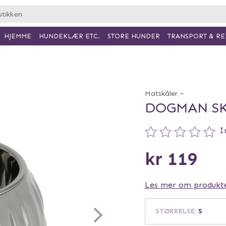
HJEMME
HUNDEKLÆR ETC.
TRANSPORT & RE
STORE HUNDER
-
Matskåler
DOGMAN SK
I
kr 119
Les mer om produkt
STØRRELSE
:
S